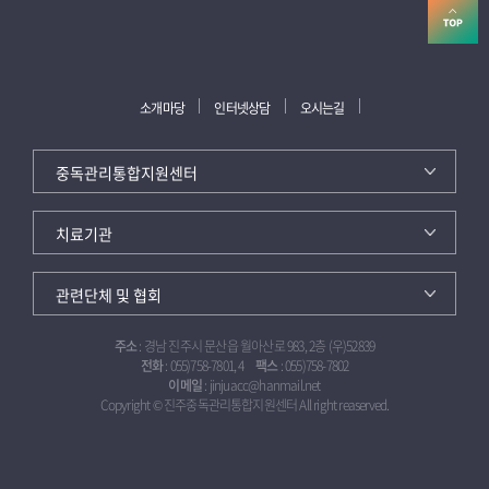
소개마당
인터넷상담
오시는길
주소
: 경남 진주시 문산읍 월아산로 983, 2층 (우)52839
전화
: 055)758-7801, 4
팩스
: 055)758-7802
이메일
: jinjuacc@hanmail.net
Copyright © 진주중독관리통합지원센터 All right reaserved.