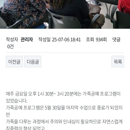
페이지 정보
작성자
관리자
작성일
25-07-06 18:41
조회
934회
댓글
0건
이전글
다음글
목록
본문
매주 금요일 오후 1시 30분~ 3시 20분에는 가죽공예 프로그램이
있었습니다.
가죽공예 프로그램은 5월 30일을 마지막 수업으로 종료가 되었지
만
가죽을 다루는 과정에서 주의와 인내심이 필요하므로 자연스럽게
집중력이 향상 되었고