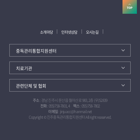
소개마당
인터넷상담
오시는길
주소
: 경남 진주시 문산읍 월아산로 983, 2층 (우)52839
전화
: 055)758-7801, 4
팩스
: 055)758-7802
이메일
: jinjuacc@hanmail.net
Copyright © 진주중독관리통합지원센터 All right reaserved.