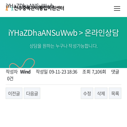
iYHaZDhaANSuWwb
iYHaZDhaANSuWwb > 온라인상담
상담을 원하는 누구나 작성가능합니다.
페이지 정보
작성자
Wind
작성일
09-11-23 18:36
조회
7,106회
댓글
0건
이전글
다음글
수정
삭제
목록
본문