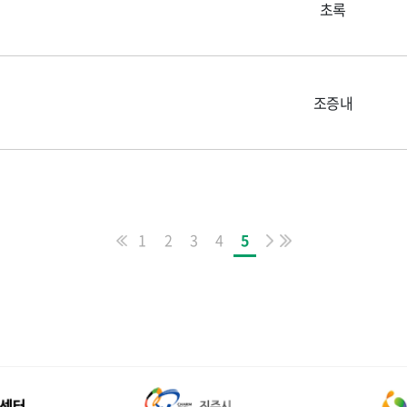
초록
조증내
1
2
3
4
5