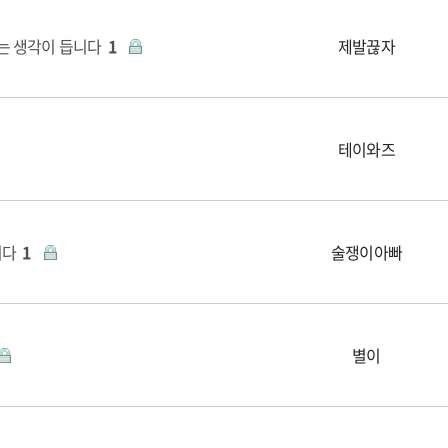
는 생각이 듭니다
1
제발끊자
테이와즈
니다
1
술쟁이아빠
별이