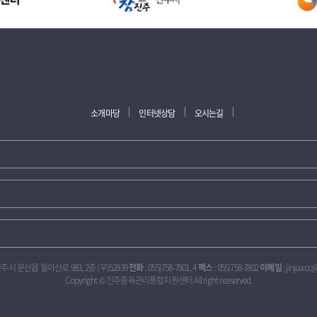
소개마당
인터넷상담
오시는길
진주시 문산읍 월아산로 983, 2층 (우)52839
전화
: 055)758-7801, 4
팩스
: 055)758-7802
이메일
: jinjuacc
Copyright © 진주중독관리통합지원센터 All right reaserved.