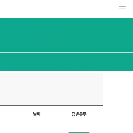
날짜
답변유무