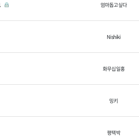
1
엄마돕고싶다
Nishiki
화무십일홍
밍키
평택박