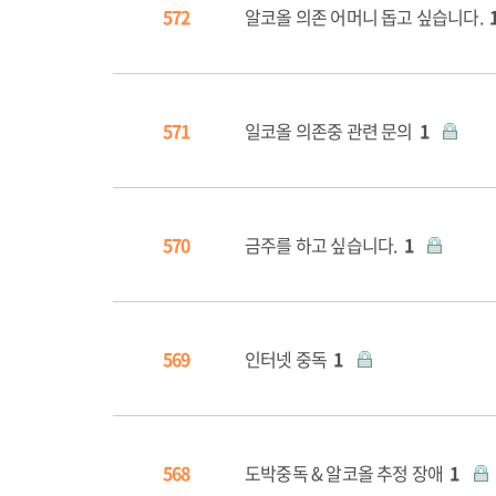
572
알코올 의존 어머니 돕고 싶습니다.
571
일코올 의존중 관련 문의
1
570
금주를 하고 싶습니다.
1
569
인터넷 중독
1
568
도박중독 & 알코올 추정 장애
1