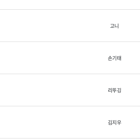
고니
손기태
리뚜깅
김지우