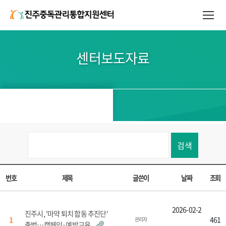
센터보도자료
검색
번호
제목
글쓴이
날짜
조회
2026-02-2
진주시, '마약 퇴치 합동 추진단'
1
461
관리자
출범…캠페인·예방교육