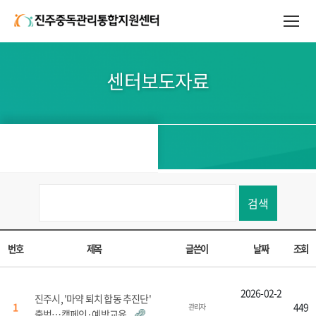
센터보도자료
검색
번호
제목
글쓴이
날짜
조회
2026-02-2
진주시, '마약 퇴치 합동 추진단'
1
449
관리자
출범…캠페인·예방교육