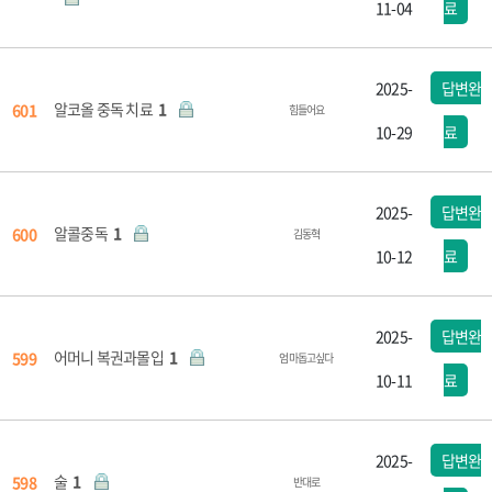
11-04
료
2025-
답변완
알코올 중독 치료
1
601
힘들어요
10-29
료
2025-
답변완
알콜중독
1
600
김동혁
10-12
료
2025-
답변완
어머니 복권과몰입
1
599
엄마돕고싶다
10-11
료
2025-
답변완
술
1
598
반대로