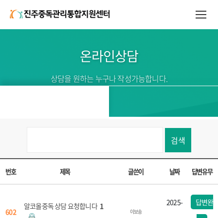
온라인상담
상담을 원하는 누구나 작성가능합니다.
검색
번호
제목
글쓴이
날짜
답변유무
2025-
답변완
알코올중독 상담 요청합니다
1
602
이보송