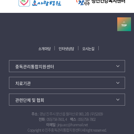
소개마당
인터넷상담
오시는길
주소
: 경남 진주시 문산읍 월아산로 983, 2층 (우)52839
전화
: 055)758-7801, 4
팩스
: 055)758-7802
이메일
: jinjuacc@hanmail.net
Copyright © 진주중독관리통합지원센터 All right reaserved.