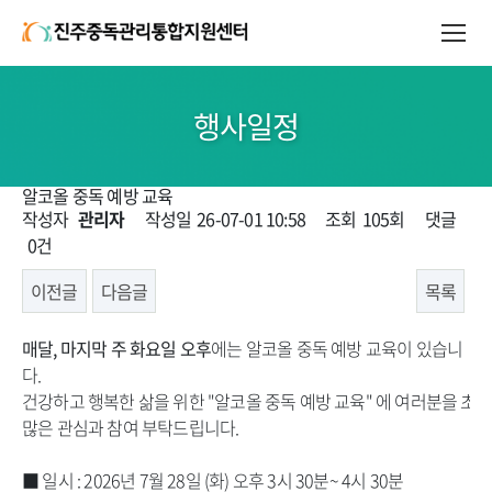
행사일정
알코올 중독 예방 교육
페이지 정보
작성자
관리자
작성일
26-07-01 10:58
조회
105회
댓글
0건
이전글
다음글
목록
본문
매달, 마지막 주 화요일 오후
에는
알코올 중독 예방 교육이 있습니
다.
건강하고 행복한 삶을 위한 "알코올 중독 예방 교육" 에 여러분을 초
많은 관심과 참여 부탁드립니다.
■ 일시 : 2026년 7월 28일 (화) 오후 3시 30분~ 4시 30분